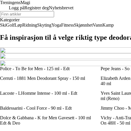
Treningens
Magi
Logg på
Registrer deg
Nyhetsbrevet
Kategorier
Ski
Golf
Løp
Ridning
Skyting
Yoga
Fitness
Skjønnhet
Vann
Kamp
Få inspirasjon til å velge riktig type deodor
Police - To Be for Men - 125 ml - Edt
Pepe Jeans - So
Cerruti - 1881 Men Deodorant Spray - 150 ml
Elizabeth Arden
40 ml
Lacoste - LHomme Intense - 100 ml - Edt
Yves Saint Laure
ml (Reno)
Baldessarini - Cool Force - 90 ml - Edt
Jimmy Choo - Ma
Dolce & Gabbana - K for Men Gavesett - 100 ml
Vichy - Anti-Tra
Edt & Deo
On 48H - 50 ml