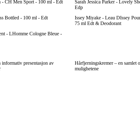
a - CH Men Sport - 100 ml - Edt
Sarah Jessica Parker - Lovely Sh
Edp
s Bottled - 100 ml - Edt
Issey Miyake - Leau DIssey Pou
75 ml Edt & Deodorant
rent - LHomme Cologne Bleue -
informativ presentasjon av
Hårfjerningskremer – en samlet o
r
mulighetene