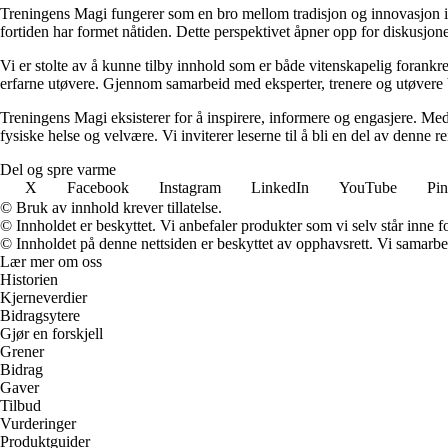
Treningens Magi fungerer som en bro mellom tradisjon og innovasjon inn
fortiden har formet nåtiden. Dette perspektivet åpner opp for diskusj
Vi er stolte av å kunne tilby innhold som er både vitenskapelig forankre
erfarne utøvere. Gjennom samarbeid med eksperter, trenere og utøvere bid
Treningens Magi eksisterer for å inspirere, informere og engasjere. Med 
fysiske helse og velvære. Vi inviterer leserne til å bli en del av denne
Del og spre varme
X
Facebook
Instagram
LinkedIn
YouTube
Pin
© Bruk av innhold krever tillatelse.
© Innholdet er beskyttet. Vi anbefaler produkter som vi selv står inne 
© Innholdet på denne nettsiden er beskyttet av opphavsrett. Vi samarbe
Lær mer om oss
Historien
Kjerneverdier
Bidragsytere
Gjør en forskjell
Grener
Bidrag
Gaver
Tilbud
Vurderinger
Produktguider