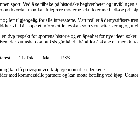
en sport. Ved å se tilbake på historiske begivenheter og utviklingen av
oner om hvordan man kan integrere moderne teknikker med tidløse prinsi
t og lett tilgjengelig for alle interesserte. Vårt mål er å demystifisere
rar vi til å skape et informert fellesskap som verdsetter læring og utvi
en dyp respekt for sportens historie og en åpenhet for nye ideer, søker v
 reisen, der kunnskap og praksis går hånd i hånd for å skape en mer aktiv
terest
TikTok
Mail
RSS
for og kan få provisjon ved kjøp gjennom disse lenkene.
ider med kommersielle partnere og kan motta betaling ved kjøp. Uautori