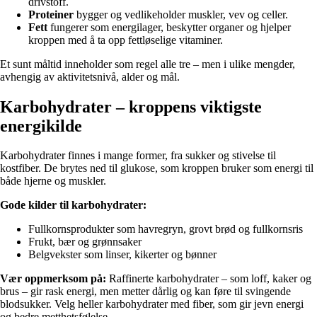
drivstoff.
Proteiner
bygger og vedlikeholder muskler, vev og celler.
Fett
fungerer som energilager, beskytter organer og hjelper
kroppen med å ta opp fettløselige vitaminer.
Et sunt måltid inneholder som regel alle tre – men i ulike mengder,
avhengig av aktivitetsnivå, alder og mål.
Karbohydrater – kroppens viktigste
energikilde
Karbohydrater finnes i mange former, fra sukker og stivelse til
kostfiber. De brytes ned til glukose, som kroppen bruker som energi til
både hjerne og muskler.
Gode kilder til karbohydrater:
Fullkornsprodukter som havregryn, grovt brød og fullkornsris
Frukt, bær og grønnsaker
Belgvekster som linser, kikerter og bønner
Vær oppmerksom på:
Raffinerte karbohydrater – som loff, kaker og
brus – gir rask energi, men metter dårlig og kan føre til svingende
blodsukker. Velg heller karbohydrater med fiber, som gir jevn energi
og bedre metthetsfølelse.