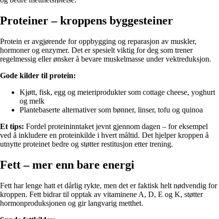
Proteiner – kroppens byggesteiner
Protein er avgjørende for oppbygging og reparasjon av muskler,
hormoner og enzymer. Det er spesielt viktig for deg som trener
regelmessig eller ønsker å bevare muskelmasse under vektreduksjon.
Gode kilder til protein:
Kjøtt, fisk, egg og meieriprodukter som cottage cheese, yoghurt
og melk
Plantebaserte alternativer som bønner, linser, tofu og quinoa
Et tips:
Fordel proteininntaket jevnt gjennom dagen – for eksempel
ved å inkludere en proteinkilde i hvert måltid. Det hjelper kroppen å
utnytte proteinet bedre og støtter restitusjon etter trening.
Fett – mer enn bare energi
Fett har lenge hatt et dårlig rykte, men det er faktisk helt nødvendig for
kroppen. Fett bidrar til opptak av vitaminene A, D, E og K, støtter
hormonproduksjonen og gir langvarig metthet.