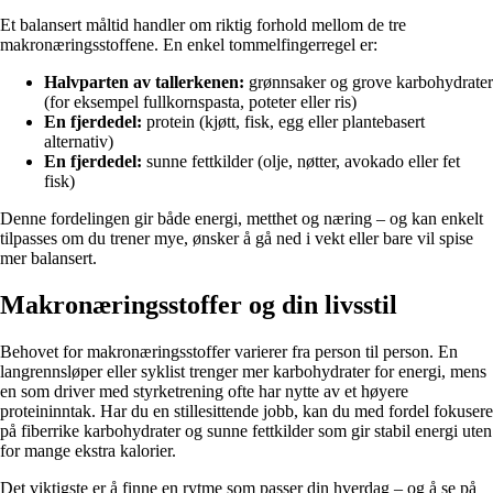
Et balansert måltid handler om riktig forhold mellom de tre
makronæringsstoffene. En enkel tommelfingerregel er:
Halvparten av tallerkenen:
grønnsaker og grove karbohydrater
(for eksempel fullkornspasta, poteter eller ris)
En fjerdedel:
protein (kjøtt, fisk, egg eller plantebasert
alternativ)
En fjerdedel:
sunne fettkilder (olje, nøtter, avokado eller fet
fisk)
Denne fordelingen gir både energi, metthet og næring – og kan enkelt
tilpasses om du trener mye, ønsker å gå ned i vekt eller bare vil spise
mer balansert.
Makronæringsstoffer og din livsstil
Behovet for makronæringsstoffer varierer fra person til person. En
langrennsløper eller syklist trenger mer karbohydrater for energi, mens
en som driver med styrketrening ofte har nytte av et høyere
proteininntak. Har du en stillesittende jobb, kan du med fordel fokusere
på fiberrike karbohydrater og sunne fettkilder som gir stabil energi uten
for mange ekstra kalorier.
Det viktigste er å finne en rytme som passer din hverdag – og å se på